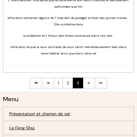
L' Hoya bella est une petite plante retombante aux fleurs cireuses et délicatement
parfumées que l'on
offre dans certaines régions de l' Inde afin de protéger le foyer des jeunes mariés.
Elle symbolise donc
la protection et l' Amour des forces cosmiques dans nos vies. '
Voilà donc ce que je vous souhaite, de vous sentir merveilleusement bien dans
votre habitat ainsi que dans votre vie'
1
2
3
Menu
Présentation et chemin de vie'
Le Feng Shui