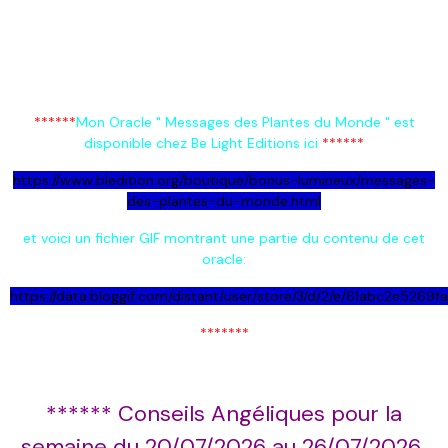
******
Mon Oracle " Messages des Plantes du Monde " est
disponible chez Be Light Editions ici
******
https://www.bledition.org/boutique/bonus-lumineux/messages-
des-plantes-du-monde.html
et voici un fichier GIF montrant une partie du contenu de cet
oracle:
https://data.bloggif.com/distant/user/store/3/d/2/e/61abc2e5269
*******
****** Conseils Angéliques pour la
semaine du 20/07/2026 au 26/07/2026