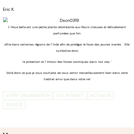
Eric K.
L' Hoya bella est une petite plante retombante aux fleurs cireuses et délicatement
parfumées que l'on
offre dans certaines régions de l' Inde afin de protéger le foyer des jeunes mariés. Elle
symbolise donc
la protection et l' Amour des forces cosmiques dans nos vies. '
Voilà donc ce que je vous souhaite, de vous sentir merveilleusement bien dans votre
habitat ainsi que dans votre vie'
VOTRE ORGANISATION
SITE INTERNET
ACTUALITÉ
SOCIÉTÉ