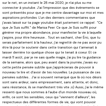
sur le net, en un instant le 28 mai 2020, je n'ai plus su me
connecter à youtube. J'ai l'impression que des évènements se
sont présentés pour que je me centre davantage sur moi et mes
aspirations profondes. L'un des derniers commentaires que
j'avais laissé sur ta page youtube était justement ce rappel : "Ce
que Je Suis suffit." de Marisa Peer. Ce que Je Suis suffit pour
générer ma propre abondance, pour manifester la vie à laquelle
j'aspire, pour être heureuse... Tout en sachant, cher Éric, que tu
serais parfaitement à la hauteur, j'ai regretté de ne pas avoir pu
être là pour te soutenir dans cette transition qui t'amenait à
laisser derrière toi quelque chose qui te tenait à coeur. Et ce
mardi 11 août, par je ne sais quelle magie, j'ai pu lire ta guidance
de la semaine, alors que, peu avant dans la journée, j'avais eu
cette petite pensée subtile que j'apprécierais de pouvoir à
nouveau te lire et d'avoir de tes nouvelles. La puissance de ces
pensées subtiles... J'ai si souvent remarqué que là où nos désirs
sont sans ardeur, sans empressement, sans attente, et donc,
sans résistance, ils se manifestent très vite ;o) Aussi, j'ai le même
ressenti que nous sommes à l'aube d'un monde nouveau où,
enfin, ce sont les sensibles, ceux qui "viennent d'ailleurs", les
respectueux des différentes formes de vie, qui vont pouvoir