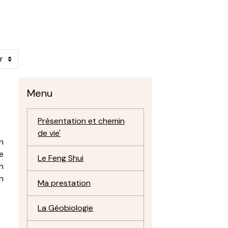
Menu
Présentation et chemin
de vie'
n
e
Le Feng Shui
n
n
Ma prestation
La Géobiologie