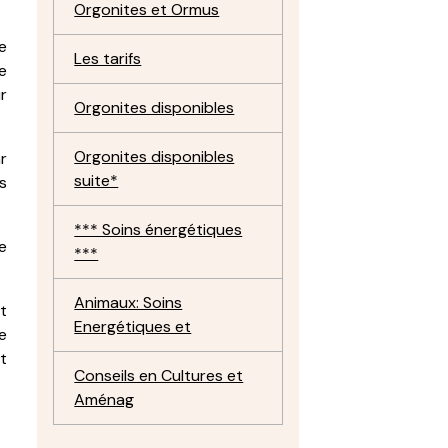
Orgonites et Ormus
re
Les tarifs
e
ur
Orgonites disponibles
Orgonites disponibles
r
suite*
s
*** Soins énergétiques
de
***
Animaux: Soins
t
Energétiques et
e
t
Conseils en Cultures et
Aménag