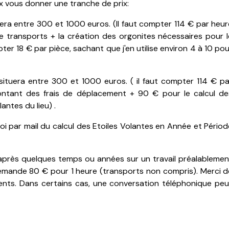
x vous donner une tranche de prix:
llera entre 300 et 1000 euros. (Il faut compter 114 € par heu
de transports + la création des orgonites nécessaires pour l
pter 18 € par pièce, sachant que j'en utilise environ 4 à 10 po
 situera entre 300 et 1000 euros. ( il faut compter 114 € pa
ontant des frais de déplacement + 90 € pour le calcul de
antes du lieu) .
voi par mail du calcul des Etoiles Volantes en Année et Pério
après quelques temps ou années sur un travail préalablemen
 demande 80 € pour 1 heure (transports non compris). Merci d
nts. Dans certains cas, une conversation téléphonique peu