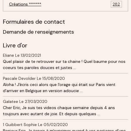
Créations ******
282
Formulaires de contact
Demande de renseignements
Livre d'or
Eliane
Le 13/02/2021
Quel plaisir de te retrouver sur ta chaine ! Quel baume pour nos
coeurs tes paroles douces et justes ...
Pascale Devolder
Le 15/08/2020
Aloha ! J'écris ceci alors que l'orage qui était sur Paris vient
d'arriver en Belgique en version adoucie ...
Galatee
Le 27/03/2020
Cher Eric, Je suis tes videos chaque semaine depuis 4 ans
toujours avec autant de joie. Et depuis quelques ...
1 Guibbert Sophie
Le 05/02/2020
Bonjour Eric, Je tenais à m'exprimer quand à vos partages d'une