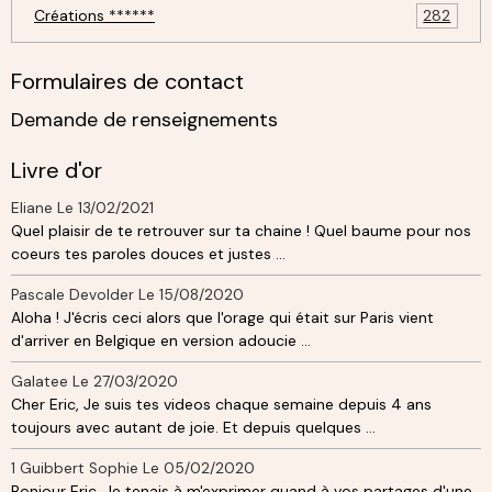
Créations ******
282
Formulaires de contact
Demande de renseignements
Livre d'or
Eliane
Le 13/02/2021
Quel plaisir de te retrouver sur ta chaine ! Quel baume pour nos
coeurs tes paroles douces et justes ...
Pascale Devolder
Le 15/08/2020
Aloha ! J'écris ceci alors que l'orage qui était sur Paris vient
d'arriver en Belgique en version adoucie ...
Galatee
Le 27/03/2020
Cher Eric, Je suis tes videos chaque semaine depuis 4 ans
toujours avec autant de joie. Et depuis quelques ...
1 Guibbert Sophie
Le 05/02/2020
Bonjour Eric, Je tenais à m'exprimer quand à vos partages d'une